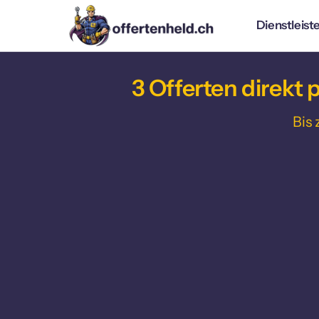
Innenausbau
Gebäudehülle
H
Umzug
Reinigung
Maler
Dienstleist
Elektriker
Sanitär
Heizung/Klim
Welche 
Dienstleistung 
Boden
A
suchst 
du?
Plattenleger
Baumeister / Maurer
Schreiner /
Fenster
El
Zimmermann
3 
Offerten 
direkt 
p
Schlosser / Metallbauer
Küchenbauer
Innen- / Aussentüren
E-
Balkon-Anbau
Dachdecker
Gerüstbauer
Fenster / Türen
Küchenbauer
H
Dachdecker
Bis 
Storen / Besc
Poolanlage
Garagenbox
Maler / Gipser
Kl
Dachlukarne / Gaube
Schlüssel / Si
Architekt
Immobilienmakler
Möbel nach Mass
L
Dachsanierung
Parkettboden
Sa
Dämmung / Isolation
Platten
S
Estrich / Dachausbau
Schlosser / Metallbauer
So
Fassade
Schreiner / Zimmermann
Garagenbox / Garagentor
Treppenbau
Spengler
Storen / Rollläden