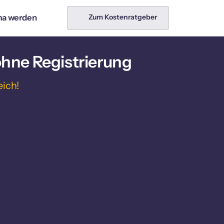
& 
Sanierung
Services
ma werden
Zum Kostenratgeber
 /
Ablaufreinigung /
beiten
Kanalservice
C-Sanierung
Architekt
ohne Registrierung
er / Maurer
Hauswartung
eich!
uer
Immobilienmakler
Reinigung
Schimmelentfernung
Umzug