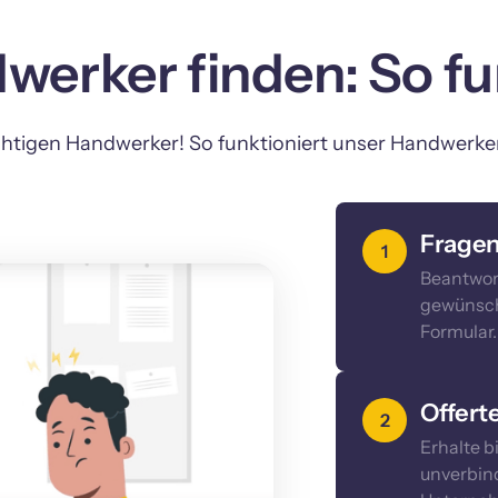
werker finden: So fun
igen Handwerker! So funktioniert unser Handwerkerp
Fragen
1
Beantwort
gewünsch
Formular.
Offert
2
Erhalte b
unverbind