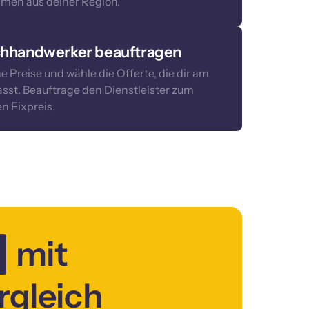
men aus deiner Region.
hhandwerker beauftragen
e Preise und wähle die Offerte, die dir am 
sst. Beauftrage den Dienstleister zum 
n Fixpreis.
 mit 
gleich 