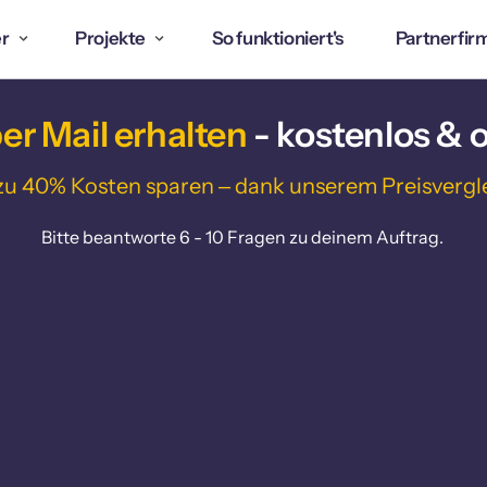
austechnik
Garten 
& 
Outdoor
Umbau 
Garten
er
Projekte
So funktioniert's
Partnerfir
a
Bodenleger
larmanlage
Beschattung
Abbruch-
Aushubar
Spengler
ektroinstallation
Briefkasten
Bad- / W
er 
Mail 
erhalten 
- kostenlos & 
Treppenbauer
Ladestation
Carport
Baumeist
Wintergarten
eizung
Fliegengitter /
zu 
40% 
Kosten 
sparen 
‒
dank 
unserem 
Preisvergl
hattung
Insektenschutz
Gerüstba
Ablaufreinigung /
imatechnik
cherheit
Kanalservice
Gartenpflege
Neubau
üftung
Bitte beantworte 6 - 10 Fragen zu deinem Auftrag. 
Gartenumgestaltung
Umbau
nitär
Gehwege / Platten /
mart Home
Pflaster
laranlage
Neue Gartenanlage
Poolanlage
Sauna
Wintergarten