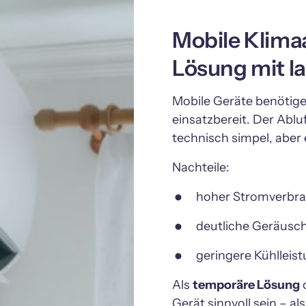
Mobile Klimaa
Lösung mit la
Mobile Geräte benötigen 
einsatzbereit. Der Ablu
technisch simpel, aber 
Nachteile:
hoher Stromverbra
deutliche Geräusch
geringere Kühlleist
Als 
temporäre Lösung
 
Gerät sinnvoll sein – al