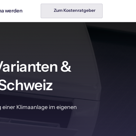
& 
Sanierung
Services
ma werden
Zum Kostenratgeber
 /
Ablaufreinigung /
beiten
Kanalservice
C-Sanierung
Architekt
er / Maurer
Hauswartung
uer
Immobilienmakler
arianten & 
Reinigung
Schimmelentfernung
 Schweiz
Umzug
 einer Klimaanlage im eigenen 