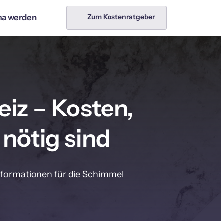
& 
Sanierung
Services
ma werden
Zum Kostenratgeber
 /
Ablaufreinigung /
beiten
Kanalservice
C-Sanierung
Architekt
er / Maurer
Hauswartung
uer
Immobilienmakler
iz – Kosten,

Reinigung
Schimmelentfernung
nötig sind
Umzug
nformationen für die Schimmel 